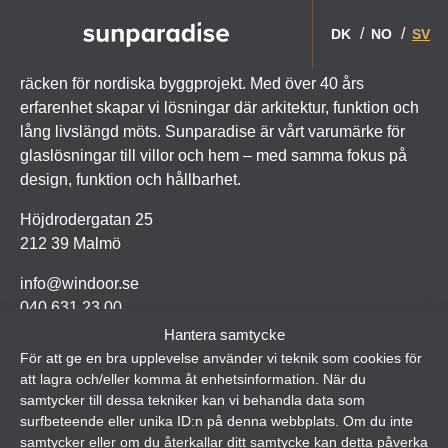
DK
NO
SV
Windoor utvecklar och levererar balkonginglasningar och
räcken för nordiska byggprojekt. Med över 40 års
erfarenhet skapar vi lösningar där arkitektur, funktion och
lång livslängd möts. Sunparadise är vårt varumärke för
glaslösningar till villor och hem – med samma fokus på
design, funktion och hållbarhet.
Höjdrodergatan 25
212 39 Malmö
info@windoor.se
040 631 23 00
Hantera samtycke
För att ge en bra upplevelse använder vi teknik som cookies för
att lagra och/eller komma åt enhetsinformation. När du
samtycker till dessa tekniker kan vi behandla data som
surfbeteende eller unika ID:n på denna webbplats. Om du inte
samtycker eller om du återkallar ditt samtycke kan detta påverka