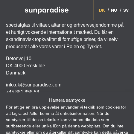
DK
NO
SV
Siden 1985 har Sunparadise udviklet brancheførende
specialglas til villaer, altaner og erhvervsejendomme på
et hurtigt voksende internationalt marked. Du får en
skandinavisk topkvalitet til fornuftige priser, da vi selv
producerer alle vores varer i Polen og Tyrkiet.
Betonvej 10
DK-4000 Roskilde
Danmark
info.dk@sunparadise.com
+45 881 858 58
Hantera samtycke
För att ge en bra upplevelse använder vi teknik som cookies för
att lagra och/eller komma åt enhetsinformation. När du
samtycker till dessa tekniker kan vi behandla data som
surfbeteende eller unika ID:n på denna webbplats. Om du inte
samtycker eller om du återkallar ditt samtycke kan detta påverka