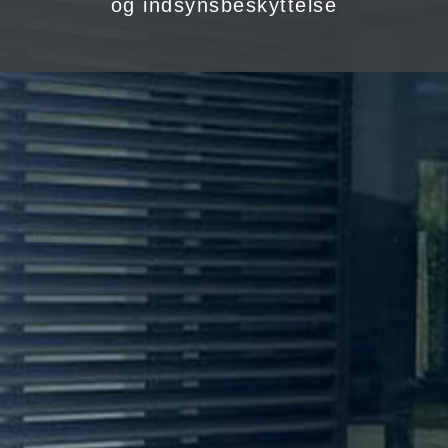
og indsynsbeskyttelse
Det prisvenlige skydedørssystem gør det
nemt at kontrollere lysindfaldet, ligesom du
får en god indsynsbeskyttelse.
Solafskærmning og indsynsbeskyttelse til
forskellige indglasninger
Med SP 17 kan du nemt regulere mængden af ​​lys, der
kommer ind gennem glasset, samt regulere udsynet.
Løsningen kan kombineres med forskellige glas, ligesom
jalousilågerne nemt kan placeres i forhold til solens stråler