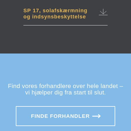
SP 17, solafskærmning
og indsynsbeskyttelse
Find vores forhandlere over hele landet –
vi hjælper dig fra start til slut.
FINDE FORHANDLER