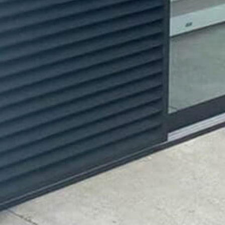
1,2 m
Dørhøjde
2,7 m
Dørtykkelse
–
Dørvægt
–
Øvrigt
Integreres med GSW 17
Download produktbrochure