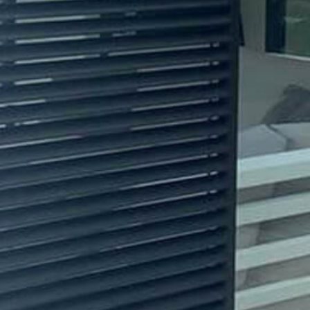
og udsynet.
Det prisvenlige system kan også monteres fritstående, f.eks.
foran eksisterende vinduer/døre i huset – og derudover
beskytter det mod direkte regn.
Tekniske specifikationer
Anvendelse
Solafskærmning og
indsynsbeskyttelse
Produkttype
Skydedørssystem
Glastykkelse
–
Hældning
–
Dørbredde