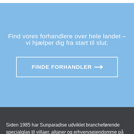
Find vores forhandlere over hele landet –
vi hjælper dig fra start til slut.
FINDE FORHANDLER
Siden 1985 har Sunparadise udviklet brancheførende
specialglas til villaer, altaner og erhvervsejendomme på