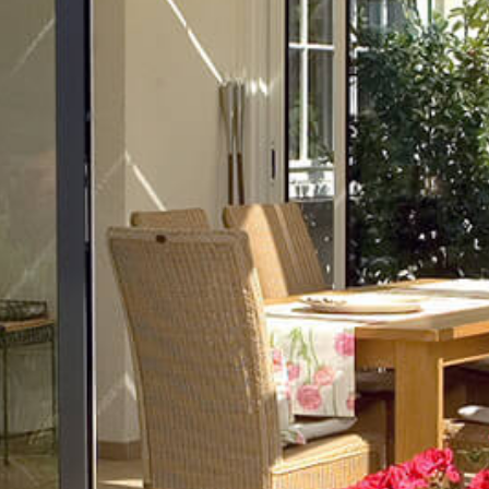
Alle døre kan åbnes, og det er muligt at vælge forskellige
farver indvendigt og udvendigt, mens hjulene på dørene
gør, at de stille og roligt kan flyttes til den ønskede position.
Tekniske specifikationer
Anvendelse
Forår, sommer og efterår
Produkttype
Skydedørssystem
Glastykkelse
18 – 25 mm
Hældning
–
Dørbredde
2,0 m