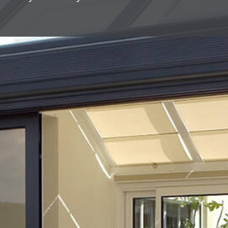
Skydedørssystemet ISO 41 minder om Ideal
38, men har en brudt kuldebro samt et
stærkere glas, der resulterer i en bedre
isolering.
Til halvisolerede udestuer i glas
Et brugervenligt og robust skydedørssystem til døre/låger,
der er særligt velegnet til større sektioner. Takket være
aluminiumsprofilerne med en brudt kuldebro og stærkt glas
er ISO 41 det ideelle valg til halvisolerede udestuer.