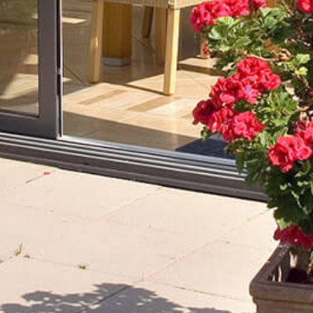
Dørhøjde
2,6 m
Dørtykkelse
41 mm
Dørvægt
100 kg
Øvrigt
–
Download produktbrochure
ISO 41, skydesystem