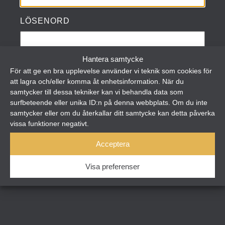
LÖSENORD
Hantera samtycke
KOM IHÅG MIG
För att ge en bra upplevelse använder vi teknik som cookies för
att lagra och/eller komma åt enhetsinformation. När du
LOGGA IN
samtycker till dessa tekniker kan vi behandla data som
surfbeteende eller unika ID:n på denna webbplats. Om du inte
samtycker eller om du återkallar ditt samtycke kan detta påverka
REGISTRERA DIG
vissa funktioner negativt.
GLÖMT LÖSENORD?
Acceptera
Visa preferenser