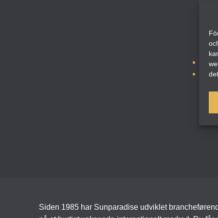
H
För
oc
ka
TIL
we
MIS
det
Siden 1985 har Sunparadise udviklet brancheførende