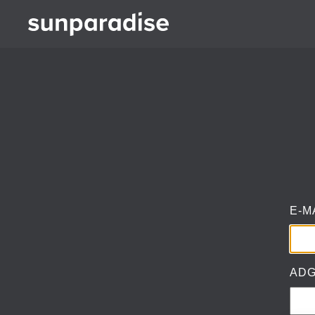
Log ind
E-M
AD