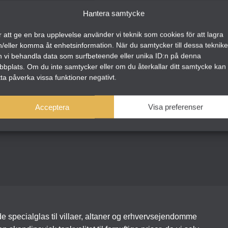
Hantera samtycke
USK MIG
 att ge en bra upplevelse använder vi teknik som cookies för att lagra
LOG IND
h/eller komma åt enhetsinformation. När du samtycker till dessa teknike
n vi behandla data som surfbeteende eller unika ID:n på denna
MELD
bbplats. Om du inte samtycker eller om du återkallar ditt samtycke kan
TET ADGANGSKODE?
ta påverka vissa funktioner negativt.
Acceptera
Visa preferenser
 specialglas til villaer, altaner og erhvervsejendomme